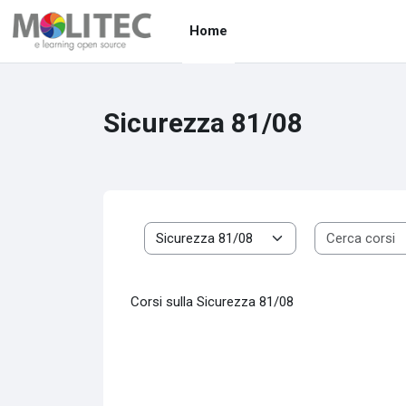
Vai al contenuto principale
Home
Sicurezza 81/08
Categorie di corso
Corsi sulla Sicurezza 81/08