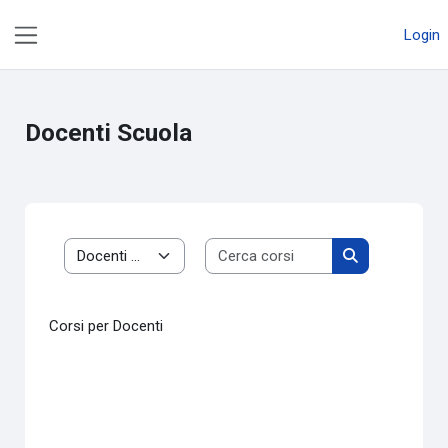
Vai al contenuto principale
Login
Pannello laterale
Docenti Scuola
Cerca corsi
Categorie di corso
Cerca corsi
Corsi per Docenti